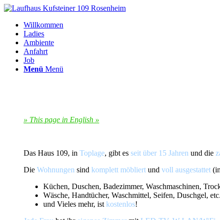
Willkommen
Ladies
Ambiente
Anfahrt
Job
Menü
Menü
» This page in English »
Das Haus 109, in
Toplage
, gibt es
seit über 15 Jahren
und die
z
Die
Wohnungen
sind
komplett möbliert
und
voll ausgestattet
(i
Küchen, Duschen, Badezimmer, Waschmaschinen, Trockn
Wäsche, Handtücher, Waschmittel, Seifen, Duschgel, etc
und Vieles mehr, ist
kostenlos
!