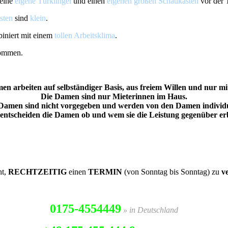
 eine
eigene Türklingel
und einen
eigenen großen Schaukasten
vor der T
sten
sind
klein
.
biniert mit einem
tollen Arbeitsklima
.
nommen.
en arbeiten auf selbständiger Basis, aus freiem Willen und nur mi
Die Damen sind nur Mieterinnen im Haus.
 Damen sind nicht vorgegeben und werden von den Damen individu
entscheiden die Damen ob und wem sie die Leistung gegenüber er
ht,
RECHTZEITIG
einen
TERMIN
(von Sonntag bis Sonntag) zu
v
0175-4554449
» in Deutschland