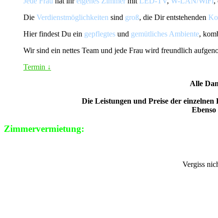
Jede Frau
hat ihr
eigenes Zimmer
mit
LED-TV
,
W-LAN/WiFi
,
Die
Verdienstmöglichkeiten
sind
groß
, die Dir entstehenden
Ko
Hier findest Du ein
gepflegtes
und
gemütliches Ambiente
, kom
Wir sind ein nettes Team und jede Frau wird freundlich aufge
Termin
↓
Alle Dam
Die Leistungen und Preise der einzelnen
Ebenso 
Zimmervermietung:
Vergiss nic