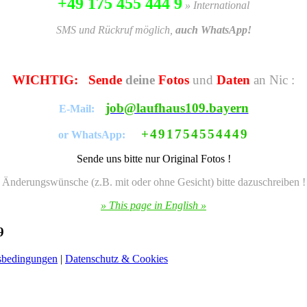
+49 175 455 444 9
» International
SMS und Rückruf möglich,
auch WhatsApp!
WICHTIG:
Sende
deine
Fotos
und
Daten
an Nic :
job@laufhaus109.bayern
E-Mail:
+491754554449
or WhatsApp:
Sende uns bitte nur Original Fotos !
Änderungswünsche (z.B. mit oder ohne Gesicht) bitte dazuschreiben !
» This page in English »
9
sbedingungen
|
Datenschutz & Cookies