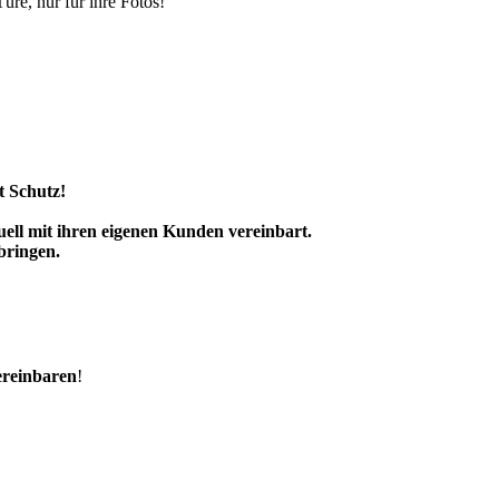
üre, nur für ihre Fotos!
t Schutz!
ell mit ihren eigenen Kunden vereinbart.
bringen.
ereinbaren
!